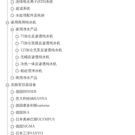
连续电去离子(EDI)系统
超滤系统
水处理配件及耗材
家用商用纯水机
家用净水产品
75加仑反渗透纯水机
75加仑双膜反渗透纯水机
125加仑无泵反渗透纯水机
无桶反渗透纯水机
冷热一体反渗透纯水机
粗处理净水机
商用净水产品
实验室仪器设备
德国BINDER
意大利哈纳HANNA
德国赛多利斯sartorius
德国IKA
日本奥林巴斯OLYMPUS
德国SIGMA
日本三洋SANYO