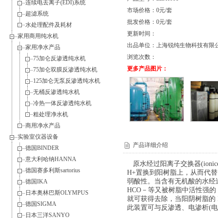
连续电去离子(EDI)系统
市场价格：0元/套
超滤系统
批发价格：0元/套
水处理配件及耗材
更新时间：
家用商用纯水机
出品单位：上海锐纯生物科技有限
家用净水产品
浏览次数：
75加仑反渗透纯水机
更多产品图片：
75加仑双膜反渗透纯水机
125加仑无泵反渗透纯水机
无桶反渗透纯水机
冷热一体反渗透纯水机
粗处理净水机
商用净水产品
实验室仪器设备
产品详细介绍
德国BINDER
意大利哈纳HANNA
原水经过阳离子交换器
(ioni
德国赛多利斯sartorius
H+
置换到阳树脂上，从而代替
弱酸性。当含有无机酸的水经
德国IKA
HCO
－等又被树脂中活性强的
日本奥林巴斯OLYMPUS
就可获得去除，当阳阴树脂的
德国SIGMA
此装置可与反渗透、电渗析
(
电
日本三洋SANYO