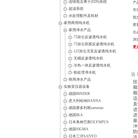
连续电去离子(EDI)系统
产品
超滤系统
市
水处理配件及耗材
批
家用商用纯水机
更
家用净水产品
出
75加仑反渗透纯水机
浏
75加仑双膜反渗透纯水机
更
125加仑无泵反渗透纯水机
无桶反渗透纯水机
冷热一体反渗透纯水机
粗处理净水机
商用净水产品
技
实验室仪器设备
额
德国BINDER
适
意大利哈纳HANNA
直
德国赛多利斯sartorius
德国IKA
进
最
日本奥林巴斯OLYMPUS
德国SIGMA
日本三洋SANYO
适