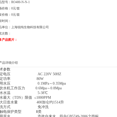
型号：RO400-N-N-1
场价格：0元/套
发价格：0元/套
新时间：
品单位：上海锐纯生物科技有限公司
览次数：
多产品图片：
产品详细介绍
术参数
定电压 AC 220V 50HZ
额定功率 80W
用水压 0.1MPa～0.35Mpa
饮水机工作压力 0.6Mpa～0.8Mpa
进水水温 5-38℃
水最大（TDS）限值 ≤1000PPM
大日造水量 400加仑约1514升
冲洗方式 免冲洗
防触电保护类型 Ⅱ类
用原水 市政自来水，符合GB5749-2006之指标